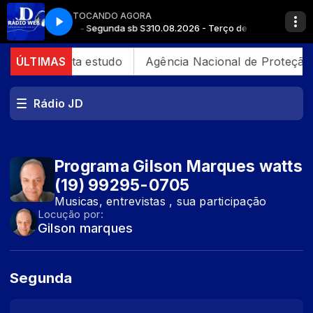
TOCANDO AGORA
as Santas Chagas - Segunda sb S3
10.08.2026 - Terço de Jesus das San
filhos, aponta estudo
ÚLTIMAS
Agência Nacional de Proteção d
Rádio JD
Programa Gilson Marques watts
(19) 99295-0705
Musicas, entrevistas , sua participação
Locução por:
Gilson marques
Segunda