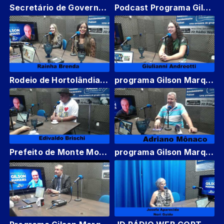
Secretário de Governo de Hortolândia Cafú Cesar Podcast Gilson Marques RÁDIO JD WEB
Podcast Programa Gilson Marques JD Rádio web Hortolândia
Rodeio de Hortolândia 2023 Rainha Brenda , princesa Emily e Miss simpatia cailaine JD RADIO WEB
programa Gilson Marques Giulianni Andreotti, atleta de Karatê de Hortolândia
Prefeito de Monte Mor Edivaldo Brischi Poscast Gilson Marques JD Rádio web Hortolândia
programa Gilson Marques