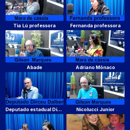
Tia Lú professora
Fernanda professora
Abade
Adriano Mônaco
Deputado estadual Dirceu Dalben
Nicolucci Junior