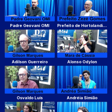
Padre Geovani OMI
Prefeito de Hortolandia Zezé Gomes
Adilson Guerreiro
Alonso Odylon
Osvaldo Luís
Andréia Simião