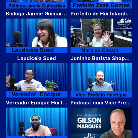
Bióloga Jannie Guimarães
Prefeito de Hortolandia Zezé Gomes
Laudicéia Sued
Juninho Batista Shopping dos Animais
Vereador Enoque Hortolandia
Podcast com Vice Prefeito Henrique de Sumaré