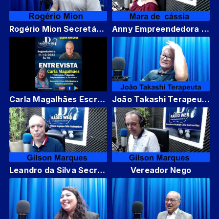
Rogério Mion Secretário de Habitação Hortolandia
Anny Empreendedora lojas Anny presentes
Carla Magalhães Escritora
João Takashi Terapeuta
Leandro da Silva Secretário de Saúde Adjunto
Vereador Nego