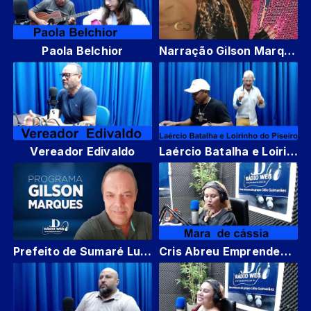
Paola Belchior
Narração Gilson Marques Prêmio Beto carrero criação Virginia a Lully na ALESP" SP.
Vereador Edivaldo
Laércio Batalha e Loirinho do Piseiro
Prefeito de Sumaré Luz Dalben
Cris Abreu Emprendedora