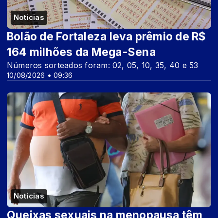
Noticias
Bolão de Fortaleza leva prêmio de R$
164 milhões da Mega-Sena
Números sorteados foram: 02, 05, 10, 35, 40 e 53
10/08/2026 • 09:36
Noticias
Queixas sexuais na menopausa têm