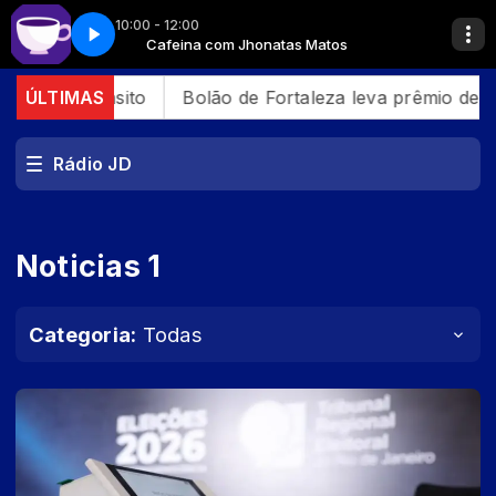
10:00 - 12:00
s
Nina beauty Spot
Cafeina com Jhonatas Matos
trânsito
ÚLTIMAS
Bolão de Fortaleza leva prêmio de R$ 164 
Rádio JD
Noticias 1
Categoria:
Todas