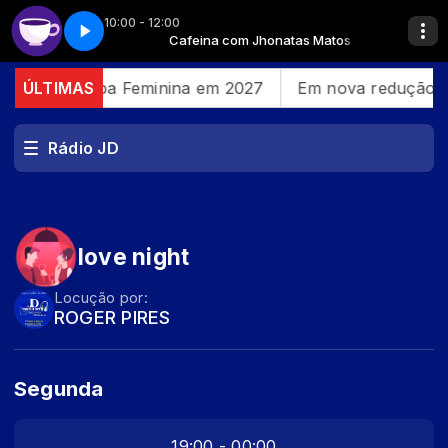
10:00 - 12:00
onatas Matos
Parte 1
Cafeína - Parte 1
Cafeina com Jhonatas Matos
s durante Copa Feminina em 2027
ÚLTIMAS
Em nova redução, C
Rádio JD
love night
Locução por:
ROGER PIRES
Segunda
19:00 - 00:00