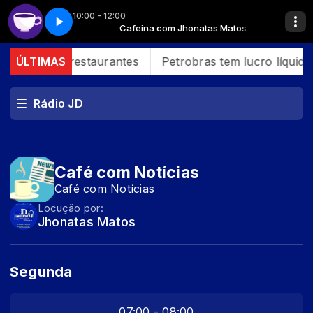
10:00 - 12:00
honatas Matos
Parte 3
Cafeína - Parte 3
Cafeina com Jhonatas Matos
 em bares e restaurantes
ÚLTIMAS
Petrobras tem lucro líquido
Rádio JD
Café com Notícias
Café com Notícias
Locução por:
Jhonatas Matos
Segunda
07:00 - 08:00