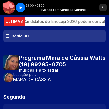
23:00 - 01:00
ACK LFT PRODUÇÕES 2026
nessa Kairone
love hits com Vanessa Kairone
VINHETA FLASHBACK LFT PRODUÇÕES 2026
 Brasil
ÚLTIMAS
Candidatos do Encceja 2026 podem consultar 
Rádio JD
Programa Mara de Cássia Watts
(19) 99295-0705
musicas e alto astral
Locução por:
MARA DE CÁSSIA
Segunda