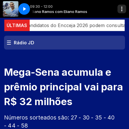
09:30 - 12:00
mos
Eliano Ramos com Eliano Ramos
il
ÚLTIMAS
Candidatos do Encceja 2026 podem consultar o car
Rádio JD
Mega-Sena acumula e
prêmio principal vai para
R$ 32 milhões
Números sorteados são: 27 - 30 - 35 - 40
- 44 - 58