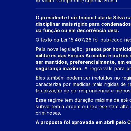
© Valter Campanato/Agência Brasil
O presidente Luiz Inácio Lula da Silva 
disciplinar mais rígido para condenados
da função ou em decorrência dela.
O
texto da Lei 15.407/26 foi publicado
nes
Pela nova legislação,
presos por homicídi
militares das Forças Armadas e outros
ser mantidos, preferencialmente, em e
segurança máxima.
A regra vale para p
Eles também podem ser incluídos no regim
caracteriza por medidas mais rígidas de rec
fiscalização de correspondência e menos 
Esse regime tem duração máxima de até d
subvertem a ordem ou representam alto ri
criminosas.
A proposta foi aprovada em abril pelo 