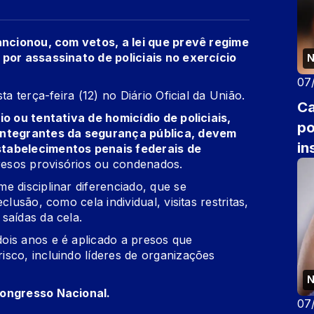
sancionou, com vetos, a lei que prevê regime
 por assassinato de policiais no exercício
N
07
ta terça-feira (12) no Diário Oficial da União.
Ca
o ou tentativa de homicídio de policiais,
po
 integrantes da segurança pública, devem
in
stabelecimentos penais federais de
resos provisórios ou condenados.
e disciplinar diferenciado, que se
lusão, como cela individual, visitas restritas,
saídas da cela.
ois anos e é aplicado a presos que
sco, incluindo líderes de organizações
N
Congresso Nacional.
07