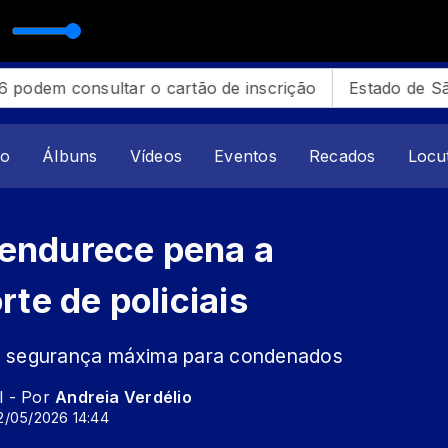
 consultar o cartão de inscrição
Estado de São Paul
ão
Álbuns
Vídeos
Eventos
Recados
Locu
 endurece pena a
te de policiais
 de segurança máxima para condenados
l - Por
Andreia Verdélio
2/05/2026 14:44