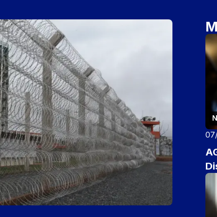
M
N
07
AG
Di