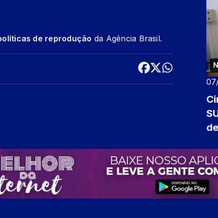
políticas de reprodução
da Agência Brasil.
N
07
Ci
S
de