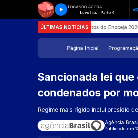
TOCANDO AGORA
Love hits - Parte 4
Love hits - Parte 4
 Discord no Brasil
ÚLTIMAS NOTÍCIAS
Candidatos do Encceja 2026 podem
Página Inicial
Programaç
Sancionada lei que
condenados por mor
Regime mais rígido inclui presídio
Agência Brasi
Publicado em 1