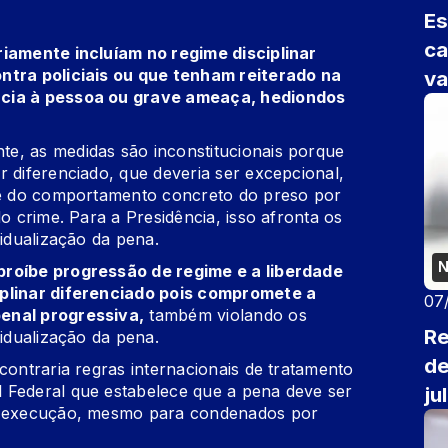
Es
ca
riamente incluíam no regime disciplinar
ntra policiais ou que tenham reiterado na
va
ncia à pessoa ou grave ameaça, hediondos
e, as medidas são inconstitucionais porque
r diferenciado, que deveria ser excepcional,
e e do comportamento concreto do preso por
do crime. Para a Presidência, isso afronta os
vidualização da pena.
N
proíbe progressão de regime e a liberdade
iplinar diferenciado pois compromete a
07
enal progressiva,
também violando os
Re
vidualização da pena.
de
contraria regras internacionais de tratamento
 Federal que estabelece que a pena deve ser
ju
de execução, mesmo para condenados por