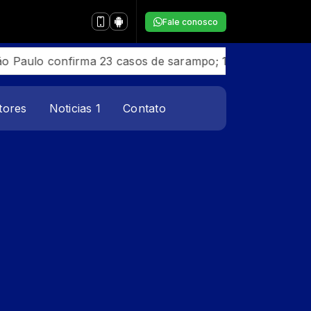
Fale conosco
o confirma 23 casos de sarampo; 16 não se vacinaram
tores
Noticias 1
Contato