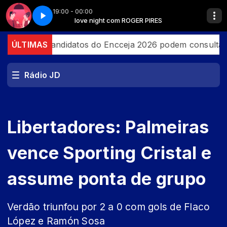
19:00 - 00:00
PIRES
Love night - Parte 01
love night com ROGER PIRES
il
ÚLTIMAS
Candidatos do Encceja 2026 podem consultar o car
Rádio JD
Libertadores: Palmeiras
vence Sporting Cristal e
assume ponta de grupo
Verdão triunfou por 2 a 0 com gols de Flaco
López e Ramón Sosa