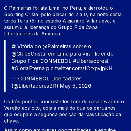
O Palmeiras foi até Lima, no Peru, e derrotou o
Sporting Cristal pelo placar de 2 a 0, na noite desta
terça-feira (5) no estádio Alejandro Villanueva, e
assumiu a liderança do Grupo F da Copa
Libertadores da América.
⚽ Vitória do
@Palmeiras
sobre o
@ClubSCristal
em Lima para virar líder do
Grupo F da CONMEBOL
#Libertadores
!
#GloriaEterna
pic.twitter.com/1CrxpyjpKH
— CONMEBOL Libertadores
(@LibertadoresBR)
May 5, 2026
Os três pontos conquistados fora de casa levaram o
Verdão aos oito, dois a mais do que os peruanos,
que ocupam a segunda posição da classificação da
chave.
Assim como em outras oportunidades, a esquipe