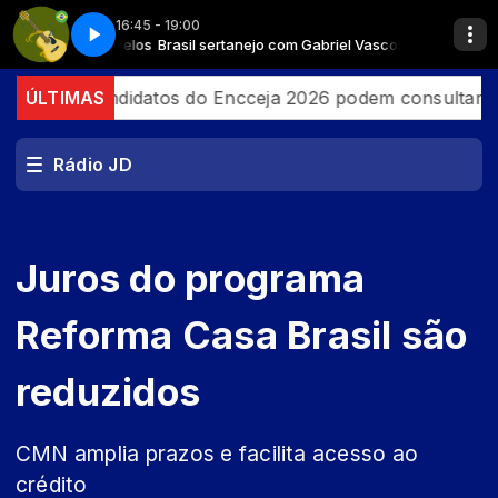
16:45 - 19:00
briel Vasconcelos
5
IRES
Brasil sertanejo com Gabriel Vasconcelos
Brasil sertanejo - Parte 5
love night com ROGER PIRES
l
ÚLTIMAS
Candidatos do Encceja 2026 podem consultar o cart
Rádio JD
Juros do programa
Reforma Casa Brasil são
reduzidos
CMN amplia prazos e facilita acesso ao
crédito