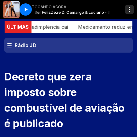
TOCANDO AGORA
em Medo de Ser Feliz
Zezé Di Camargo & Luciano - Sem Medo de Ser Fel
, mas inadimplência cai
ÚLTIMAS
Medicamento reduz em até 85
Rádio JD
Decreto que zera
imposto sobre
combustível de aviação
é publicado