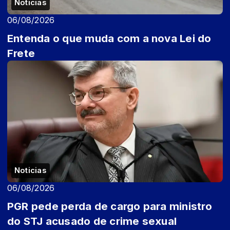
Noticias
06/08/2026
Entenda o que muda com a nova Lei do
Frete
Noticias
06/08/2026
PGR pede perda de cargo para ministro
do STJ acusado de crime sexual